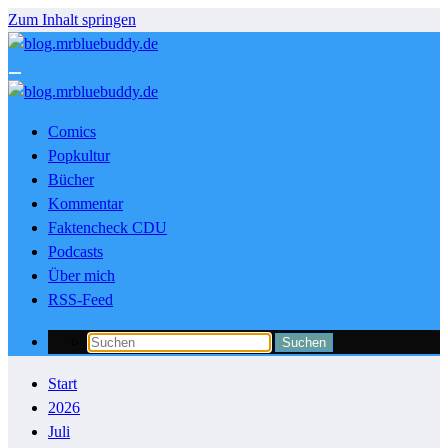
Zum Inhalt springen
Comics
Popkultur
Bücher
Kommentar
Faktencheck CDU
Podcasts
Über mich
RSS-Feed
Start
2026
Juli