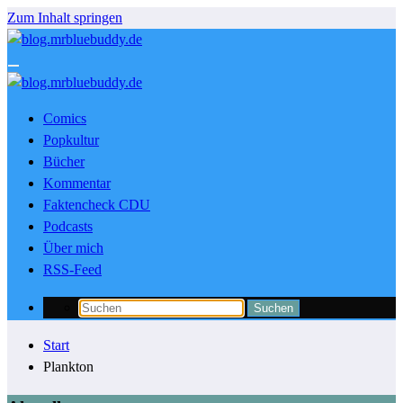
Zum Inhalt springen
Comics
Popkultur
Bücher
Kommentar
Faktencheck CDU
Podcasts
Über mich
RSS-Feed
Start
Plankton