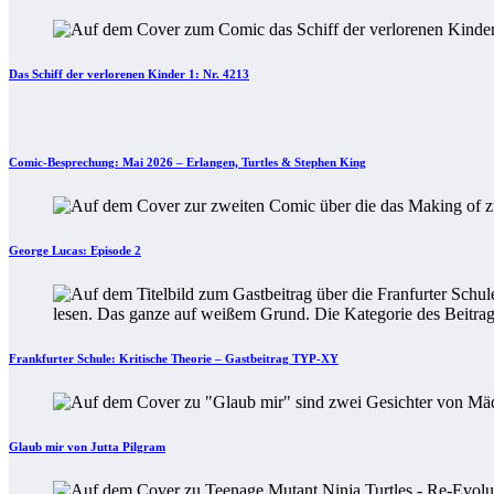
Das Schiff der verlorenen Kinder 1: Nr. 4213
Comic-Besprechung: Mai 2026 – Erlangen, Turtles & Stephen King
George Lucas: Episode 2
Frankfurter Schule: Kritische Theorie – Gastbeitrag TYP-XY
Glaub mir von Jutta Pilgram