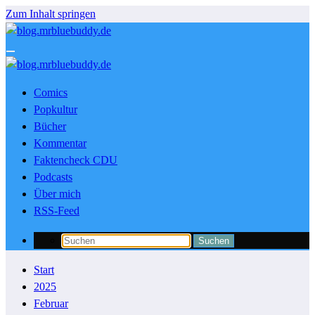
Zum Inhalt springen
Comics
Popkultur
Bücher
Kommentar
Faktencheck CDU
Podcasts
Über mich
RSS-Feed
Start
2025
Februar