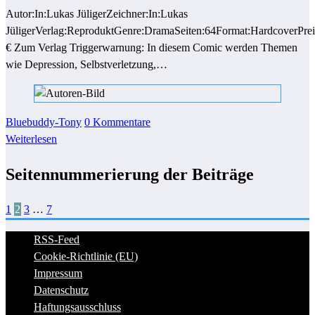
Autor:In:Lukas JüligerZeichner:In:Lukas
JüligerVerlag:ReproduktGenre:DramaSeiten:64Format:HardcoverPrei
€ Zum Verlag Triggerwarnung: In diesem Comic werden Themen
wie Depression, Selbstverletzung,…
Bluebuddy-Tony
0 Kommentare
Weiterlesen
Seitennummerierung der Beiträge
1
2
3
…
7
RSS-Feed
Cookie-Richtlinie (EU)
Impressum
Datenschutz
Haftungsausschluss