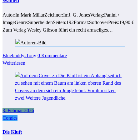
Wanted
Autor:In:Mark MillarZeichner:In:J. G. JonesVerlag:Panini /
ImageGenre:SuperheldenSeiten:192Format:SoftcoverPreis:19,90 €
Zum Verlag Wesley Gibson führt ein recht armseliges…
Bluebuddy-Tony
0 Kommentare
Weiterlesen
3. Februar 2026
Comics
Die Kluft