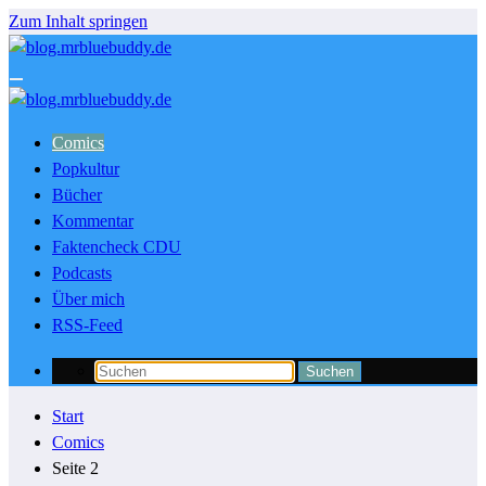
Zum Inhalt springen
Comics
Popkultur
Bücher
Kommentar
Faktencheck CDU
Podcasts
Über mich
RSS-Feed
Start
Comics
Seite 2