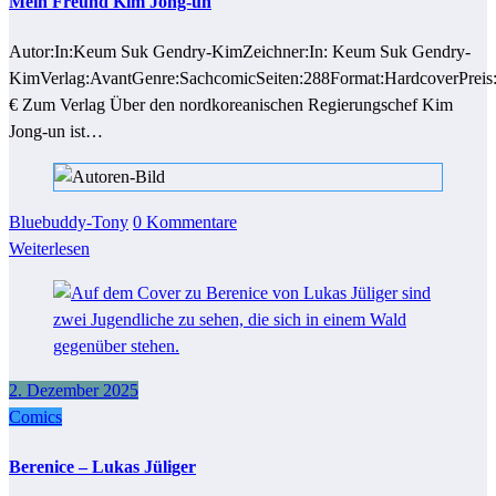
Mein Freund Kim Jong-un
Autor:In:Keum Suk Gendry-KimZeichner:In: Keum Suk Gendry-
KimVerlag:AvantGenre:SachcomicSeiten:288Format:HardcoverPreis
€ Zum Verlag Über den nordkoreanischen Regierungschef Kim
Jong-un ist…
Bluebuddy-Tony
0 Kommentare
Weiterlesen
2. Dezember 2025
Comics
Berenice – Lukas Jüliger