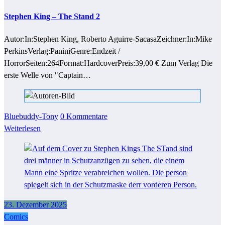
Stephen King – The Stand 2
Autor:In:Stephen King, Roberto Aguirre-SacasaZeichner:In:Mike
PerkinsVerlag:PaniniGenre:Endzeit /
HorrorSeiten:264Format:HardcoverPreis:39,00 € Zum Verlag Die
erste Welle von "Captain…
Bluebuddy-Tony
0 Kommentare
Weiterlesen
23. Dezember 2025
Comics