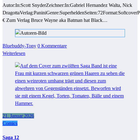
Autor:In:Scott SnyderZeichner:In:Gabriel Hernandez Walta, Nick
DragottaVerlag:PaniniGenre:SuperheldenSeiten:72Format:SoftcoverPr
€ Zum Verlag Bruce Wayne aka Batman hat Black…
Bluebuddy-Tony
0 Kommentare
Weiterlesen
21. Januar 2026
Comics
Saga 12