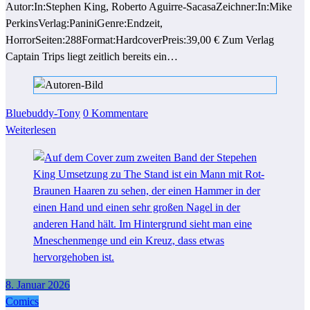
Autor:In:Stephen King, Roberto Aguirre-SacasaZeichner:In:Mike
PerkinsVerlag:PaniniGenre:Endzeit,
HorrorSeiten:288Format:HardcoverPreis:39,00 € Zum Verlag
Captain Trips liegt zeitlich bereits ein…
Bluebuddy-Tony
0 Kommentare
Weiterlesen
8. Januar 2026
Comics