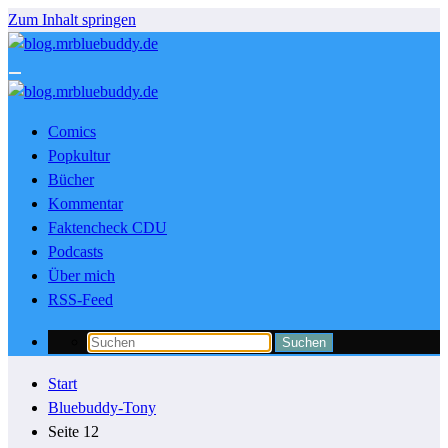
Zum Inhalt springen
Comics
Popkultur
Bücher
Kommentar
Faktencheck CDU
Podcasts
Über mich
RSS-Feed
Start
Bluebuddy-Tony
Seite 12